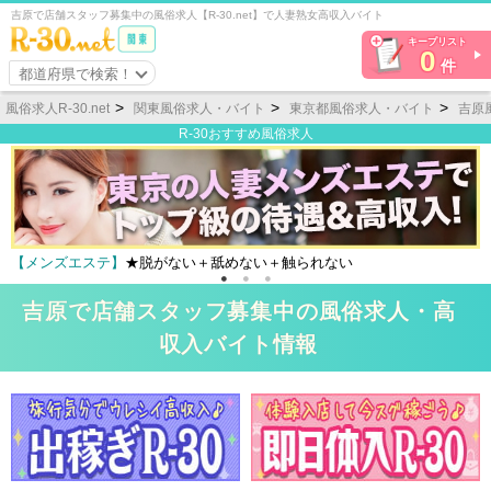
吉原で店舗スタッフ募集中の風俗求人【R-30.net】で人妻熟女高収入バイト
キープリスト
0
件
都道府県で検索！
風俗求人R-30.net
関東風俗求人・バイト
東京都風俗求人・バイト
吉原
R-30おすすめ風俗求人
い＋舐めない＋触られない
【メンズエステ】
★安心・安全
吉原で店舗スタッフ募集中の風俗求人・高
収入バイト情報