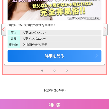
50代60代の女性を大募集！
20代後半から
人妻コレクション
店名
人妻
人妻メンズエステ
業種
店頭
立川/国分寺/八王子
勤務地
池袋
詳細を見る
1-10件 (10件中)
特集