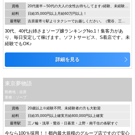
資格
20代後半～50代の大人の女性お待ちしてます♪経験、未経験問いません。
給料
日給35,000円以上月給60万円以上！
最寄駅
吉原最寄り駅よりタクシーでお越しください。（鶯谷、三ノ輪、浅草、南千住）タクシー代はお店の方でお支払い致します。
30代、40代お姉さまソープ嬢ランキングNo.1！集客力があ
り、毎日安定して稼げます。ソフトサービス、S着店です。未
経験でもOK♪
詳細を見る
東京夢物語
勤務地：吉原
業種：ソープ
資格
20歳以上※経験不問、未経験者の方も大歓迎
給料
日給35,000円以上確実月給800,000円以上確実
最寄駅
三ノ輪・浅草・鶯谷・日暮里・上野・南千住の各駅すぐ
今なら100％採用！！都内最大規模のグループ店ですので安心