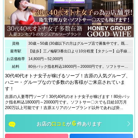
資格
30歳～50歳 (30歳以下の方はグループ店で募集中です。既婚者、シングルマザー、お子様がいる方、未経験者歓迎)※20歳未満（高校生を含む）の応募はお断りします。
最寄駅
【徒歩】三ノ輪駅3番出口より10分程度【タクシー】山手線鶯谷駅南口約1000円(1.8km)三ノ輪駅約600円(1.0km)蔵前駅約1400円(2.5km)南千住駅約1000円(1.7km)田原町駅約1,000円(1.8km)東武浅草駅約1,100円(1.9km)【電車路線】山手線・京浜東北線・日比谷線・大江戸線・銀座線・常磐線・伊勢崎線・浅草線・つくばエクスプレス
お店価格帯
14,800円～52,000円
給料
80分バック指名料込18000円～20000円です。ソフトサー〇スでも日給10万月200万以上可能です！吉原エリアのソープランド以外であれば掛け持ちは1ヶ月間は可能です。お気軽に体験入店してください。
30代40代オトナ女子が稼げるソープ！吉原の人気グループ、
ハニー・グループなので多数のお客様がご来店されていま
す！
吉原の人妻専門ソープ！30代40代のオトナ女子が稼げます！80分バッ
ク指名料込18000円～20000円です。ソフトサー〇スでも日給10万月
200万以上可能です！吉原エリアのソープランド以外であれば掛...
6
お店の
口コミ
が
件あります