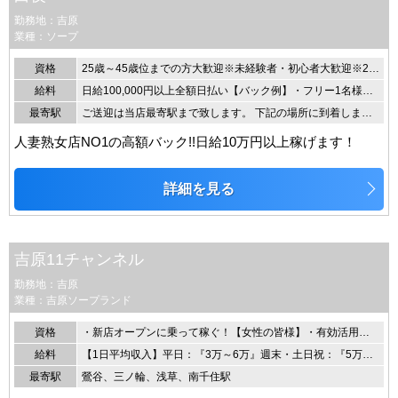
勤務地：吉原
業種：ソープ
資格
25歳～45歳位までの方大歓迎※未経験者・初心者大歓迎※20歳未満の応募はお断りします。
給料
日給100,000円以上全額日払い【バック例】・フリー1名様接客35,000円バック・ネット指名2名様接客80,000円バック・ネット指名3名様接客12,000円バック
最寄駅
ご送迎は当店最寄駅まで致します。 下記の場所に到着しましたらお電話下さいませ。 ★ＪＲ山手線 ・日暮里駅 （ソフトバンク前） ・三ノ輪駅 （洋服の青山前） ・南千住駅 （バーガーキング前） ★地下鉄銀座線 ・田原町駅 （浅草郵便局前） ★東武浅草線 ・浅草駅北口（モスバーガー前） その他浅草近郊などお迎え
人妻熟女店NO1の高額バック!!日給10万円以上稼げます！
詳細を見る
吉原11チャンネル
勤務地：吉原
業種：吉原ソープランド
資格
・新店オープンに乗って稼ぐ！【女性の皆様】・有効活用！空き時間を【掛け持ちの皆様】・やる気あります！【未経験者様】
給料
【1日平均収入】平日：『3万～6万』週末・土日祝：『5万～8万』【頑張り次第で1日10万円以上可能】
最寄駅
鶯谷、三ノ輪、浅草、南千住駅