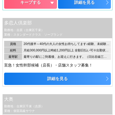
キープする
詳細を見る
多恋人倶楽部
勤務地：吉原（台東区千束）
業種：スタンダードクラス ソープランド
資格
20代後半～40代の大人の女性お待ちしてます♪経験、未経験問いません。
給料
月給300,000円以上時給1,200円以上 全額日払い可※出勤状況により金額は変わる場合もございます。詳しくはお店にお問合せください。
最寄駅
最寄りの駅にご到着後、お迎えに行きます。（日比谷線三ノ輪駅 銀座線浅草駅 JR日暮里駅） ※車通勤OK
至急！女性幹部候補（店長）・店舗スタッフ募集！
詳細を見る
大奥
勤務地：台東区千束（吉原）
業種：個室高級サウナ