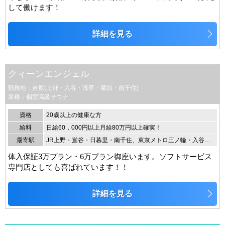
して働けます！
詳細を見る
クィーンエンジェル
勤務地：吉原(上野・入谷・浅草・蔵前・南千住)
業種：個室高級サウナ
資格
20歳以上の健康な方
給料
日給60，000円以上月給80万円以上確実！
最寄駅
JR上野・鴬谷・日暮里・南千住、東京メトロ三ノ輪・入谷・田原町・浅草より送迎します
体入保証3万プラン・6万プラン御座います。ソフトサービス
専門店としても喜ばれています！！
詳細を見る