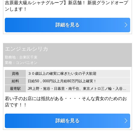
吉原最大級ルシャナグループ】新店舗！ 新規グランドオープ
ンします！
詳細を見る
エンジェルシリカ
勤務地：台東区千束
業種：コンパニオン
資格
３０歳以上の確実に稼ぎたい女の子大歓迎
給料
日給50，000円以上月給80万円以上確実！
最寄駅
JR上野・鴬谷・日暮里・南千住、東京メトロ三ノ輪・入谷・田原町・浅草より送迎します
若い子のお店には抵抗がある・・・・そんな貴女のためのお
店です！！
詳細を見る