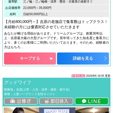
最寄駅
三ノ輪・三ノ輪橋・浅草・鶯谷・日暮里の各駅すぐ
お店価格帯
22,000円～35,000円
給料
日給50,000円以上
【月給800,000円～】吉原の老舗店で集客数はトップクラス！
未経験の方には優遇対応させていただきます
あなたが稼げる理由があります。ドリームグループは、創業30年以
上・吉原最大級の大型グループです。長年培ってきた知名度と集客力に
より、多くのお客様にご利用いただいております。そのため、経験者の
方はもちろ...
キープする
詳細を見る
2026/8/6 18:05
更新
グッドワイフ
勤務地：吉原(上野・入谷・浅草・蔵前・南千住)
業種：人妻ソープランド女性キャスト