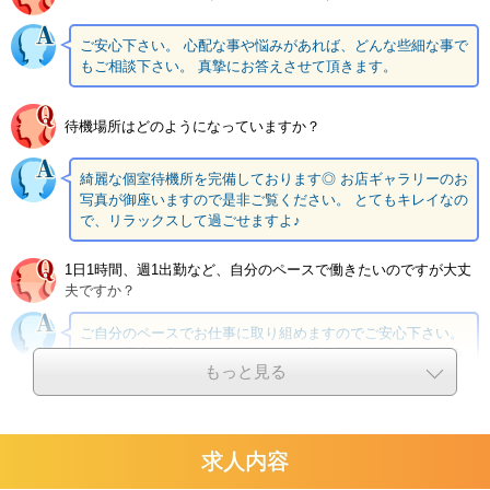
店内見学だけでも大歓迎です。
ご安心下さい。 心配な事や悩みがあれば、どんな些細な事で
「どんなお店なのか見てみたい。」
もご相談下さい。 真摯にお答えさせて頂きます。
「まずは話だけ聞いてみたい。」
待機場所はどのようになっていますか？
そんなお問い合わせも大歓迎です。
綺麗な個室待機所を完備しております◎ お店ギャラリーのお
働きやすさ・集客力・稼ぎやすさ。
写真が御座いますので是非ご覧ください。 とてもキレイなの
で、リラックスして過ごせますよ♪
ドリームグループならではの環境を、ぜひ一度ご自身でお確かめくださ
い。
1日1時間、週1出勤など、自分のペースで働きたいのですが大丈
夫ですか？
ご自分のペースでお仕事に取り組めますのでご安心下さい。
急なご予定が入ってしまったり、体調が悪くてお仕事お休み
もっと見る
をされたい場合でもお気軽にご相談下さいね。
求人内容