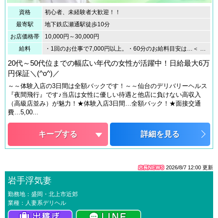
資格
初心者、未経験者大歓迎！！
最寄駅
地下鉄広瀬通駅徒歩10分
お店価格帯
10,000円～30,000円
給料
・1回のお仕事で7,000円以上。・60分のお給料目安は…＜ 9,000円 ＞！・オプション全額バックいたします。・日給60,000円以上可・お車の方は交通費全額支給いたします。・体験入店後バック率70％・完全全額日払い制・人妻店ではなかなかない高額バックのお店です。※出勤状況により金額は変わる場合もございます。 詳しくはお問い合わせ下さい。
20代～50代位までの幅広い年代の女性が活躍中！日給最大6万
円保証＼(^o^)／
～～体験入店の3日間は全額バックです！～～仙台のデリバリーヘルス
『夜間飛行』です♪当店は女性に優しい待遇と他店に負けない高収入
（高級店並み）が魅力！★体験入店3日間…全額バック！★面接交通
費…5,00...
キープする
詳細を見る
2026/8/7 12:00
更新
岩手浮気妻
勤務地：盛岡・北上市近郊
業種：人妻系デリヘル