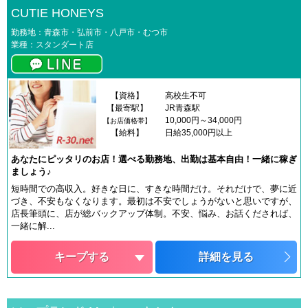
CUTIE HONEYS
勤務地：青森市・弘前市・八戸市・むつ市
業種：スタンダート店
【資格】
高校生不可
【最寄駅】
JR青森駅
10,000円～34,000円
【お店価格帯】
【給料】
日給35,000円以上
あなたにピッタリのお店！選べる勤務地、出勤は基本自由！一緒に稼ぎ
ましょう♪
短時間での高収入。好きな日に、すきな時間だけ。それだけで、夢に近
づき、不安もなくなります。最初は不安でしょうがないと思いですが、
店長筆頭に、店が総バックアップ体制。不安、悩み、お話くだされば、
一緒に解...
キープする
詳細を見る