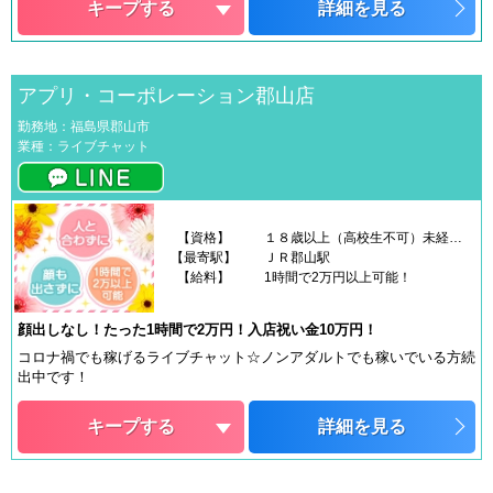
キープする
詳細を見る
アプリ・コーポレーション郡山店
勤務地：福島県郡山市
業種：ライブチャット
【資格】
１８歳以上（高校生不可）未経験者大歓迎です！
【最寄駅】
ＪＲ郡山駅
【給料】
1時間で2万円以上可能！
顔出しなし！たった1時間で2万円！入店祝い金10万円！
コロナ禍でも稼げるライブチャット☆ノンアダルトでも稼いでいる方続
出中です！
キープする
詳細を見る