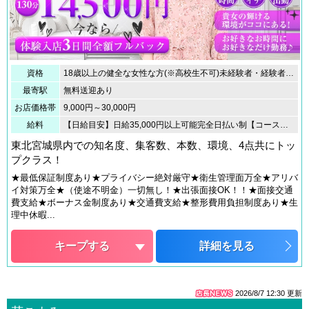
資格
18歳以上の健全な女性な方(※高校生不可)未経験者・経験者大歓迎！体型・経験も問いません！ぽっちゃり体型、未経験、初心者、人妻さん、なんでもOK！採用率は90％オーバーです！
最寄駅
無料送迎あり
お店価格帯
9,000円～30,000円
給料
【日給目安】日給35,000円以上可能完全日払い制【コースバック料金】70分 6,000円〜10,000円100分 9,500円〜13,500円130分 14,500円〜17,000円160分 19,500円〜25,000円190分 24,500円〜27,500円220分 29,500円〜32,500円【+αボーナス制度】・写メ日記(ブログ)更新 500円・口コミ投稿 500円・友達紹介 5,000円～10,000円・本指名バック交渉 MAX2,000円など
東北宮城県内での知名度、集客数、本数、環境、4点共にトッ
プクラス！
★最低保証制度あり★プライバシー絶対厳守★衛生管理面万全★アリバ
イ対策万全★（使途不明金）一切無し！★出張面接OK！！★面接交通
費支給★ボーナス金制度あり★交通費支給★整形費用負担制度あり★生
理中休暇...
キープする
詳細を見る
2026/8/7 12:30
更新