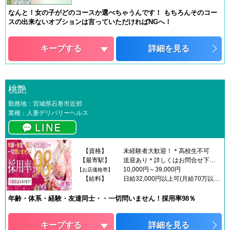
なんと！女の子がどのコースか選べちゃうんです！ もちろんそのコー
スの出来ないオプションは言っていただければNGへ！
キープする
詳細を見る
桃艶
勤務地：宮城県石巻市近郊
業種：人妻デリバリーヘルス
【資格】
未経験者大歓迎！＊高校生不可
【最寄駅】
送迎あり＊詳しくはお問合せ下さい
10,000円～39,000円
【お店価格帯】
【給料】
日給32,000円以上可(月給70万以上可能)完全日払い制。生活にゆとりが生まれます。月額保証も有。
年齢・体系・経験・友達同士・・一切問いません！採用率98％
キープする
詳細を見る