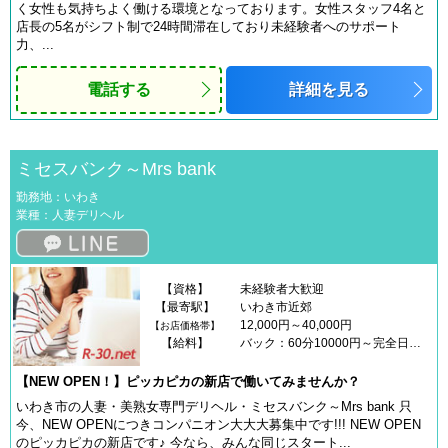
く女性も気持ちよく働ける環境となっております。女性スタッフ4名と
店長の5名がシフト制で24時間滞在しており未経験者へのサポート
力、...
電話する
詳細を見る
ミセスバンク～Mrs bank
勤務地：いわき
業種：人妻デリヘル
【資格】
未経験者大歓迎
【最寄駅】
いわき市近郊
12,000円～40,000円
【お店価格帯】
【給料】
バック：60分10000円～完全日払いです！60分1万円から！その他保証制度、入店祝い金などお問合せ下さい！
【NEW OPEN！】ピッカピカの新店で働いてみませんか？
いわき市の人妻・美熟女専門デリヘル・ミセスバンク～Mrs bank 只
今、NEW OPENにつきコンパニオン大大大募集中です!!! NEW OPEN
のピッカピカの新店です♪ 今なら、みんな同じスタート...