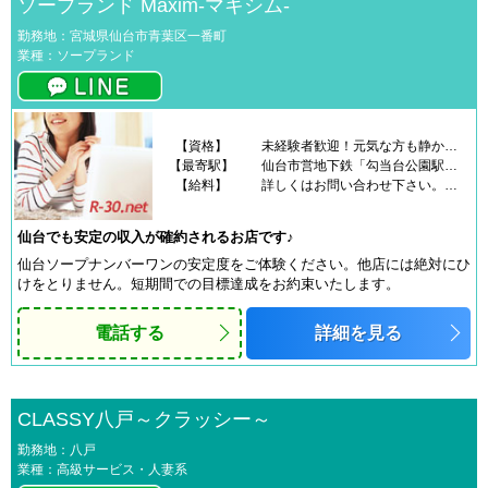
ソープランド Maxim-マキシム-
勤務地：宮城県仙台市青葉区一番町
業種：ソープランド
【資格】
未経験者歓迎！元気な方も静かな方も！どなたでも大丈夫です！
【最寄駅】
仙台市営地下鉄「勾当台公園駅」より徒歩３分
【給料】
詳しくはお問い合わせ下さい。日給60,000円以上可高収入可能！貴女の頑張り次第でお給料UPします！！完全日払い制！毎日がお給料日です♪全額その日にお支払いします！
仙台でも安定の収入が確約されるお店です♪
仙台ソープナンバーワンの安定度をご体験ください。他店には絶対にひ
けをとりません。短期間での目標達成をお約束いたします。
電話する
詳細を見る
CLASSY八戸～クラッシー～
勤務地：八戸
業種：高級サービス・人妻系