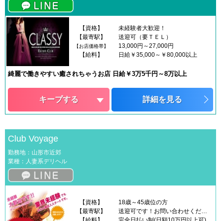
【資格】
未経験者大歓迎！
【最寄駅】
送迎可（要ＴＥＬ）
13,000円～27,000円
【お店価格帯】
【給料】
日給￥35,000～￥80,000以上
綺麗で働きやすい癒されちゃうお店 日給￥3万5千円～8万以上
キープする
詳細を見る
Club Voyage
勤務地：山形市近郊
業種：人妻系デリヘル
【資格】
18歳～45歳位の方
【最寄駅】
送迎可です！お問い合わせください！
【給料】
完全日払い制(日額10万円以上可)