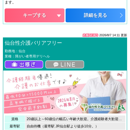
ます。
キープする
詳細を見る
2026/8/7 14:11
更新
仙台性介護バリアフリー
勤務地：仙台
業種：障がい者専用デリヘル
資格
20歳以上～60歳位の幅広い年齢大歓迎。介護経験者大歓迎！保育士やヘルパー介護の資格をお持ちなら是非。尚、信念を持った専門店なのでお客様に失礼のないよう！資格あり・無し・経験者・未経験者に関係なく実技プレイ講習は必ず行います。
最寄駅
自由待機（最寄駅 JR仙台駅より徒歩10分。）