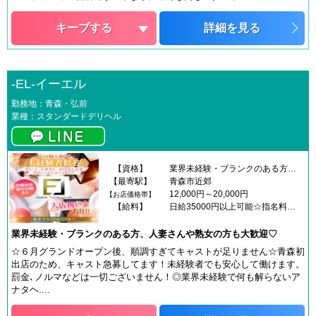
キープする
詳細を見る
-EL-イーエル
勤務地：青森・弘前
業種：スタンダードデリヘル
【資格】
業界未経験・ブランクのある方・人妻さん・ぽっちゃり大歓迎☆
【最寄駅】
青森市近郊
12,000円～20,000円
【お店価格帯】
【給料】
日給35000円以上可能☆指名料・オプションはフルバックです♪
業界未経験・ブランクのある方、人妻さんや熟女の方も大歓迎♡
☆６月グランドオープン後、順調すぎてキャストが足りません☆青森初
出店のため、キャスト急募してます！未経験者でも安心して働けます。
罰金､ノルマなどは一切ございません！◎業界未経験で何も解らないア
ナタヘ....