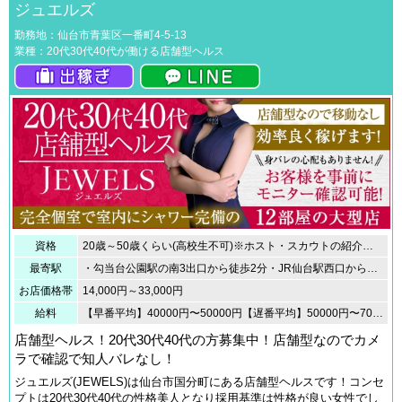
ジュエルズ
勤務地：仙台市青葉区一番町4-5-13
業種：20代30代40代が働ける店舗型ヘルス
資格
20歳～50歳くらい(高校生不可)※ホスト・スカウトの紹介お断り致します。自身の意思でご応募下さい。
最寄駅
・勾当台公園駅の南3出口から徒歩2分・JR仙台駅西口から徒歩15分・仙台三越から徒歩30秒
お店価格帯
14,000円～33,000円
給料
【早番平均】40000円〜50000円【遅番平均】50000円〜70000円ホテルから別のホテルや自宅への移動時間が無いので効率良く稼げます。勤務時間などにより変動しますのでご希望金額を面接の際にお伝え下さい。
店舗型ヘルス！20代30代40代の方募集中！店舗型なのでカメ
ラで確認で知人バレなし！
ジュエルズ(JEWELS)は仙台市国分町にある店舗型ヘルスです！コンセ
プトは20代30代40代の性格美人となり採用基準は性格が良い女性でし