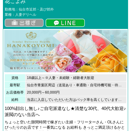
花こよみ
勤務地：仙台市近郊・及び郊外
業種：人妻デリヘル
資格
18歳以上～※人妻・未経験・経験者大歓迎
最寄駅
仙台市青葉区周辺（送迎あり・車通勤・自宅待機可能・待機所）
お店価格帯
20,000円～60,000円
給料
当店に入店していただいた方はバック率を高くしています！バック率に関しては、1度高い設定で入店いただきましたら、ずっとそのバック率で働いていただけます。コース料金も高いので、1本の効率が抜群です！効率よく働けます。
100%顔出し無し♪ご自宅派遣なし★清楚な30代、40代大歓迎♪
派閥のない当店へ
ちょっと空いた隙間時間で稼ぎたい主婦・フリーターさん・OLさんに
ぴったりのお店です！一番気になる お給料も きっとご満足頂けるかと