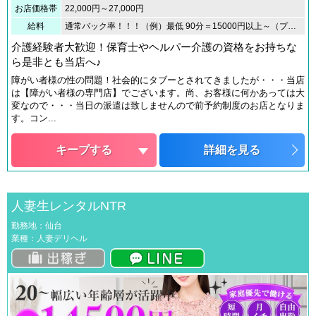
お店価格帯
22,000円～27,000円
給料
通常バック率！！！（例）最低 90分＝15000円以上～（プラスα）専門店なので！かなり高いバック率となってはおります。前予約専門店の為、当日勤務はないので０本で帰宅する事もございません。定期的に稼ぎたい場合に関しましては、姉妹店をご紹介させて頂きますのでご安心ください。驚きのプラスα高額バック率制度オプション料金＝全額バックチェンジ料金＝全額バックキャンセル料金＝全額バック日給！日払い制度。月給は、貴方の目標額をサポート致します。
介護経験者大歓迎！保育士やヘルパー介護の資格をお持ちな
ら是非とも当店へ♪
障がい者様の性の問題！社会的にタブーとされてきましたが・・・当店
は【障がい者様の専門店】でございます。尚、お客様に何かあっては大
変なので・・・当日の派遣は致しませんので前予約制度のお店となりま
す。コン...
キープする
詳細を見る
人妻生レンタルNTR
勤務地：仙台
業種：人妻デリヘル