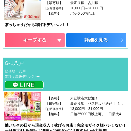
【最寄駅】
最寄り駅：古川駅
10,000円～20,000円
【お店価格帯】
【給料】
バック50％以上
ぽっちゃりだから稼げるデリヘル！！
キープする
詳細を見る
G-1八戸
勤務地：八戸
業種：高級デリバリー
【資格】
未経験者大歓迎！
【最寄駅】
最寄り駅・バス停より送迎可（要ＴＥＬ）
13,000円～31,000円
【お店価格帯】
【給料】
日給35000円以上可。一日最大4万円保証！50000円オーバーも可能です！入店祝い金の他に新人さんに新人保証パックお付けします！
働いたその日から現金収入！稼げるお店！完全モザイク顔バレしない！
一日最大4万円保証！18歳～45歳ガッツリ稼ぎたい子大募集!