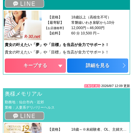
【資格】
18歳以上（高校生不可）
【最寄駅】
常磐線いわき泉駅から10分
12,000円～46,000円
【お店価格帯】
【給料】
60 分 10,500 円～
貴女の叶えたい「夢」や「目標」を当店が全力でサポート！
貴女の叶えたい「夢」や「目標」を当店が全力でサポート！
キープする
詳細を見る
2026/8/7 12:09
更新
奥様メモリアル
勤務地：仙台市内・近郊
業種：人妻系デリバリーヘルス
【資格】
18歳～※未経験者、OL、主婦大歓迎！