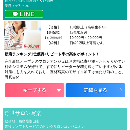
勤務地：仙台市近郊・及び郊外
業種：デリヘル
【資格】
18歳以上（高校生不可）
【最寄駅】
仙台駅近辺
10,000円～20,000円
【お店価格帯】
【給料】
日給3万以上可能です。
新店ランキング1位獲得♪リピート率の高さがポイント！
完全新規オープンのブロンアンジュはお客様に寄り添ったわかりやすい
料金システムが好評で、すでにリピーターが増え続けています♪身バレ
対策にも力を入れており、宣材写真のモザイク加工は当たり前のこと、
写真自体...
キープする
詳細を見る
浮世サロン写楽
勤務地：福島県郡山市
業種：ソフトサービスのピンクサロンコンパニオン