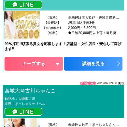
【資格】
※未経験者大歓迎・経験者優遇※学生、OL、主婦のかけもちバイト大歓迎※18歳未満（高校生含む）は応募できません
【最寄駅】
JR郡山駅徒歩3分
2,000円～8,800円
【お店価格帯】
【給料】
◆日給20,000円以上可！毎月奨励金支給！
99％採用!!頑張る貴女を応援します！店舗型・女性店長・安心して稼げ
ます!!
キープする
詳細を見る
2026/8/7 09:00
更新
宮城大崎古川ちゃんこ
勤務地：大崎市古川
業種：ぽっちゃりデリヘル
【資格】
未経験大歓迎！ぽっちゃりさん大歓迎！