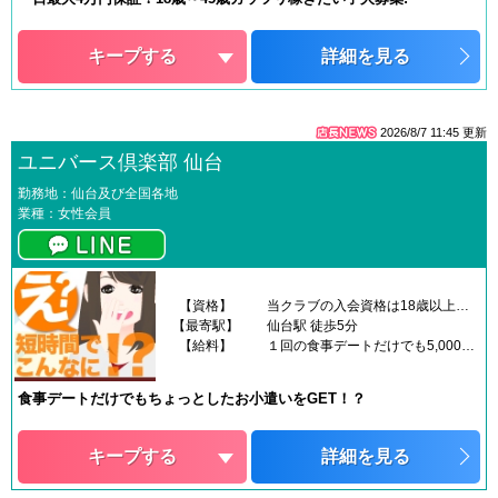
キープする
詳細を見る
2026/8/7 11:45
更新
ユニバース倶楽部 仙台
勤務地：仙台及び全国各地
業種：女性会員
【資格】
当クラブの入会資格は18歳以上の方となっております。学歴不問、経験不問、未経験、初心者歓迎です。なお、ユニバース倶楽部では、下記に該当する方のご入会をお断りする可能性があります。・著しく容姿、服装に気を遣っていない方・気軽に約束を破ってしまう方・精神的、身体的に病んでいる方・最低限のマナー、気遣いが出来ない方
【最寄駅】
仙台駅 徒歩5分
【給料】
１回の食事デートだけでも5,000円～10,000円+@男性さまからいただいたものはすべてアナタのもの♪
食事デートだけでもちょっとしたお小遣いをGET！？
キープする
詳細を見る