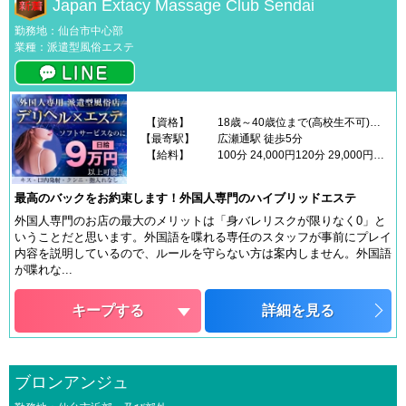
Japan Extacy Massage Club Sendai
勤務地：仙台市中心部
業種：派遣型風俗エステ
【資格】
18歳～40歳位まで(高校生不可)外国語が喋れなくてもOK「外国語を覚えたい」女性大歓迎です
【最寄駅】
広瀬通駅 徒歩5分
【給料】
100分 24,000円120分 29,000円延長20分 6,000円ネット指名 1,000円本指名 3,000円100分コースのご利用が平均70％！【入店してすぐの女性収入例】・日中のスキマ時間でお仕事10時～14時(4時間勤務)平均日給5万円～・お仕事終わりに終電までお仕事17時～翌1時(8時間勤務)平均日給9.5万円～
最高のバックをお約束します！外国人専門のハイブリッドエステ
外国人専門のお店の最大のメリットは「身バレリスクが限りなく0」と
いうことだと思います。外国語を喋れる専任のスタッフが事前にプレイ
内容を説明しているので、ルールを守らない方は案内しません。外国語
が喋れな...
キープする
詳細を見る
ブロンアンジュ