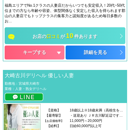
福島エリアでNo.1クラスの人妻店だからいつでも安定収入！20代~50代
位までの方なら年齢や容姿、体型関係なく安定した収入を得られます郡
山の人妻店でもトップクラスの集客力と認知度があるため毎日多数の
お...
10
お店の
口コミ
が
件あります
キープする
詳細を見る
大崎古川デリヘル 優しい人妻
勤務地：宮城県大崎市
業種：人妻・熟女デリヘル
【資格】
18歳以上※18歳未満（高校生を含む）の応募はお断りします。
【最寄駅】
・送迎あり ＪＲ古川駅近辺です！ ※仙台市の方も大歓迎
11,000円～20,000円
【お店価格帯】
【給料】
日給60,000円以上可