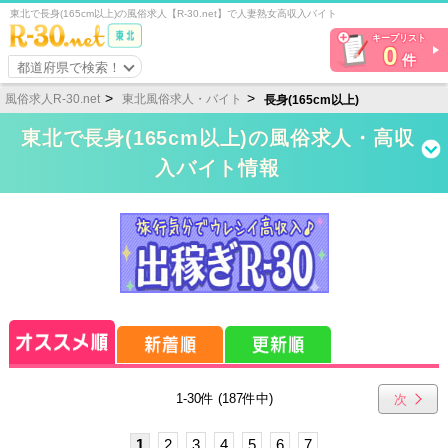
東北で長身(165cm以上)の風俗求人【R-30.net】で人妻熟女高収入バイト
キープリスト
0
件
都道府県で検索！
風俗求人R-30.net
東北風俗求人・バイト
長身(165cm以上)
東北で長身(165cm以上)の風俗求人・高収
入バイト情報
1-30件 (187件中)
次
1
2
3
4
5
6
7