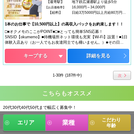
【最寄駅】
地下鉄広瀬通駅より徒歩5分
16,000円～34,000円
【お店価格帯】
【給料】
日給3万5000円以上月給80万円以上
1本のお仕事で【10,500円以上】の高収入バックをお約束します！！
□■オクメモのここがPOINT■□■とっても簡単SNS応募！
SNSID【okumemo】■待機場所ネット環境も充実【Wi-Fi】設置！■1日
体験入店あり（お一人でもお友達同士でも構いません。）■その日...
キープする
詳細を見る
1-30件 (187件中)
次
こちらもオススメ
20代30代40代50代まで幅広く募集中！
こだわり
人妻店最高水準で貴方を歓迎します！
業種
エリア
年齢