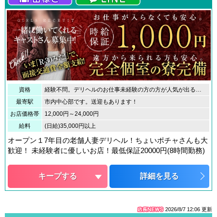
資格
経験不問。デリヘルのお仕事未経験の方の方が人気が出る場合が多いです！当店入店されますと、新人さん扱いとなりますので、新人景気でかなりの高収入稼げます。
最寄駅
市内中心部です。送迎もあります！
お店価格帯
12,000円～24,000円
給料
(日給)35,000円以上
オープン１7年目の老舗人妻デリヘル！ちょいポチャさんも大
歓迎！ 未経験者に優しいお店！最低保証20000円(8時間勤務)
キープする
詳細を見る
2026/8/7 12:06
更新