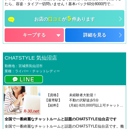
たら、容姿・タイプ一切問いません！基本バック60分8000円で...
5
お店の
口コミ
が
件あります
キープする
詳細を見る
CHATSTYLE 気仙沼店
勤務地：宮城県気仙沼市
業種：ライバー・チャットレディー
【資格】
未経験者大歓迎！
【最寄駅】
不動の沢駅徒歩5分
【給料】
(月給) 820,000円以上可チャットレディの報酬例学生（19歳） 週3日・1日5時間 月収30万円専門学生（21歳） 週5日・1日10時間 月収82万円フリーター（23歳） 週6日・1日8時間 月収67万円OL（25歳） 週3日・1日2時間 月収10万円主婦（35歳） 週4日・1日3時間 月収7.5万円
全国で一番綺麗なチャットルームと話題のCHATSTYLE仙台店です
全国で一番綺麗なチャットルームと話題のCHATSTYLE仙台店です。働