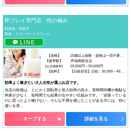
即プレイ専門店 性の極み
勤務地：福島市
業種：スタンダードデリヘル
【資格】
20歳以上経験・資格は一切不要です。未経験の方、ブランクのある方も歓迎しています。年齢や見た目だけで判断することはなく、人柄や働き方を重視しています。Wワーク・主婦の方・シングルの方も無理なく働ける環境です。「できるか不安」「まずは話だけ聞きたい」という方もお気軽にご相談ください。
【最寄駅】
JR福島駅近辺
20,000円～50,000円
【お店価格帯】
【給料】
【日給目安】日給：30,000～40,000円前後※出勤時間によって前後いたします。※完全日払い制です。【コース別給与】最大60分 11,500円80分 13,500円（オーダー数No.1）100分 15,500円120分 19,500円
効率よく稼ぎたい大人女性が選ぶお店です。
当店の特徴は、とにかく回転率と収入効率の高さ。長時間待機や無駄な
拘束が少なく、短時間でも結果が出やすい仕組みです。「頑張っている
のに思ったより稼げない」そんな不満を感じたことがある方には、特に
違いを実...
キープする
詳細を見る