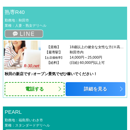
熟専R40
勤務地：秋田市
業種：人妻・熟女デリヘル
【資格】
18歳以上の健全な女性な方(※高校生不可)未経験者・経験者大歓迎！
【最寄駅】
秋田市内
14,000円～25,000円
【お店価格帯】
【給料】
(日給) 60,000円以上可
秋田の新店です♪オープン景気でぜひ稼いでください！
電話する
詳細を見る
PEARL
勤務地：福島県いわき市
業種：スタンダードデリヘル