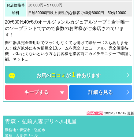
お店価格帯
16,000円～57,000円
給料
日給80000円以上 衛生的な接客で40分8000円、50分10000円、70分14000円が基本バックで本指名の場合は＋1000円加算されます。雑費は約5％です。
20代30代40代のオールジャンルカジュアルソープ！岩手唯一
のソープランドですので多数のお客様がご来店されていま
す！
衛生器具完全着用店でマッ◯しなくても働けて即サー◯スもありませ
ん！稼ぎ以外にもお部屋全13ルームを完全リニューアル、完全個室待
機、バレたくないという方もお客様を接客前にカメラモニターで確認可
能、ネット...
1
お店の
口コミ
が
件あります
キープする
詳細を見る
2026/8/7 07:42
更新
青森・弘前人妻デリヘル桃屋
勤務地：青森市・弘前市
業種：人妻デリヘル