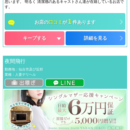
思います。 明るく 清潔感のあるキャストさん達が在籍しているお店で
す。
1
お店の
口コミ
が
件あります
キープする
詳細を見る
夜間飛行
勤務地：仙台市及び近郊
業種：人妻デリヘル