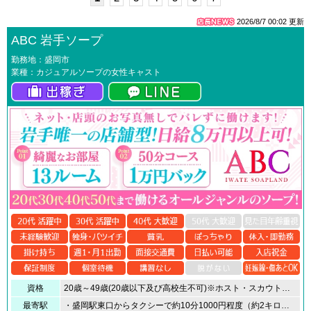
2026/8/7 00:02
更新
ABC 岩手ソープ
勤務地：盛岡市
業種：カジュアルソープの女性キャスト
資格
20歳～49歳(20歳以下及び高校生不可)※ホスト・スカウトの紹介お断り致します。自身の意思でご応募下さい。
最寄駅
・盛岡駅東口からタクシーで約10分1000円程度（約2キロ） ・JR盛岡駅からのアクセス：盛岡駅前東口発の「宮古駅前行き」のバスにご乗車いただき、「盛岡バスセンター」で下車し、徒歩3分の場所にABCがございます。