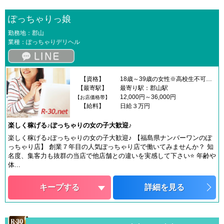
ぽっちゃりっ娘
勤務地：郡山
業種：ぽっちゃりデリヘル
【資格】
18歳～39歳の女性※高校生不可です※18歳未満（高校生を含む）の応募はお断りします。
【最寄駅】
最寄り駅：郡山駅
12,000円～36,000円
【お店価格帯】
【給料】
日給３万円
楽しく稼げる♪ぽっちゃりの女の子大歓迎♪
楽しく稼げる♪ぽっちゃりの女の子大歓迎♪ 【福島県ナンバーワンのぽ
っちゃり店】 創業７年目の人気ぽっちゃり店で働いてみませんか？ 知
名度、集客力も抜群の当店で他店舗との違いを実感して下さい⭐ 年齢や
体...
キープする
詳細を見る