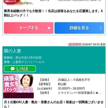
業界未経験の方でも大歓迎！！当店は頑張るあなたを応援致します。6
割以上バック！！
キープする
詳細を見る
2026/8/7 00:00
更新
隣の人妻
勤務地：郡山市及び市内近郊
業種：人妻系デリバリーヘルス
【資格】
20歳以上～※高校生不可
【最寄駅】
郡山駅
20,000円～38,000円
【お店価格帯】
【給料】
☆マイナンバー対策実施済☆★人妻店トップレベルのバック率★『嘘ナシ』で公開しちゃいます！！コレだけ貰える人妻店、他にありますか？？≪女性の手取りです≫60分コース ⇒ 7,000円90分コース ⇒ 10,000円120分コース ⇒ 14,000円180分コース ⇒ 20,000円 ※指名料込み★素敵な奥様をお待ちしております★初心者さんが、最初のお店としてお勧めします、もちろん経験者さんも、働きやすい環境でお勧めです。★完全個室寮あり★手ぶらで入店できます！★雑費・ノルマ・退店の引き留め・なんて事、一切ありません＝集客力・信用・安心＝貴女のピンチを解決いたします。★是非、貴女のお力をお貸し下さい★高収入・安心・安全・安定★貴女のライフスタイルに合わせて、空いてる時間でお仕事出来ます。★初心者方にも、経験者にも、とても働き易いお店作りに心がけて、本気であなたに稼いで頂きたいと思っております■20代、30代、40代、強化中■○貯金をしたい方○余裕を持ちたい方○急な出費の方○旅行を楽しみたい方○急な出費がある方○オシャレ、ブランド物好きな方とにかく、貴女に稼げるよう最大限のバックUPを、お約束いたします。★面接即日☆採用でのお仕事も対応可能です★＝その日に!!全額現金収入＝★全額当日支払★指名料・オプション料金↑もちろん全額フルバック↑（雑費等は一切ありませんので全額です）＝3万～5万以上可能それ以上も可＝◆スポット出勤◆少し空いた時間でアルバイト感覚でも十分な収入が得られます。◆レギュラー出勤◆手当多数あります。本気で頑張りたい貴女を、完全バックアップいたしますご質問だけでも結構ですので、メール・ライン・お電話にて、お気軽にお問合せお待ちしております(*´▽｀*)
月１出勤OK!人妻・熟女・若妻さんのお店！容姿は一切関係ございませ
ん！