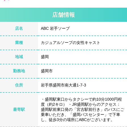
店舗情報
店名
ABC 岩手ソープ
業種
カジュアルソープの女性キャスト
地域
盛岡
勤務地
盛岡市
住所
岩手県盛岡市南大通1-7-3
・盛岡駅東口からタクシーで約10分1000円程
度（約2キロ） ・JR盛岡駅からのアクセス：
最寄駅
盛岡駅前東口発の「宮古駅前行き」のバスにご
乗車いただき、「盛岡バスセンター」で下車
し、徒歩3分の場所にABCがございます。