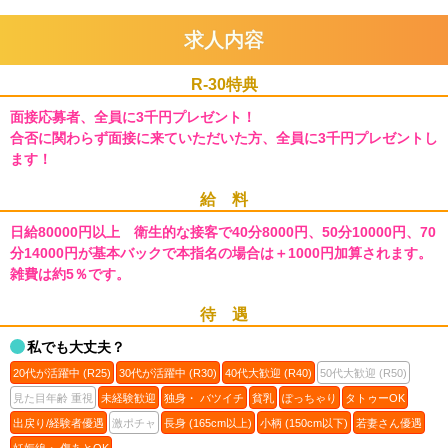
求人内容
R-30特典
面接応募者、全員に3千円プレゼント！
合否に関わらず面接に来ていただいた方、全員に3千円プレゼントし
ます！
給 料
日給80000円以上 衛生的な接客で40分8000円、50分10000円、70
分14000円が基本バックで本指名の場合は＋1000円加算されます。
雑費は約5％です。
待 遇
私でも大丈夫？
20代が活躍中 (R25)
30代が活躍中 (R30)
40代大歓迎 (R40)
50代大歓迎 (R50)
見た目年齢 重視
未経験歓迎
独身・ バツイチ
貧乳
ぽっちゃり
タトゥーOK
出戻り/経験者優遇
激ポチャ
長身 (165cm以上)
小柄 (150cm以下)
若妻さん優遇
妊娠線・ 傷あとOK