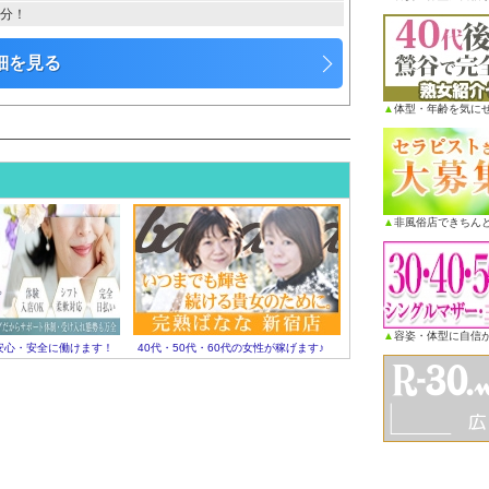
0分！
細を見る
▲
体型・年齢を気に
▲
非風俗店できちん
▲
容姿・体型に自信が
安心・安全に働けます！
40代・50代・60代の女性が稼げます♪