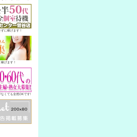
せずに稼げます！
と稼げます！
なくても全然OKです!