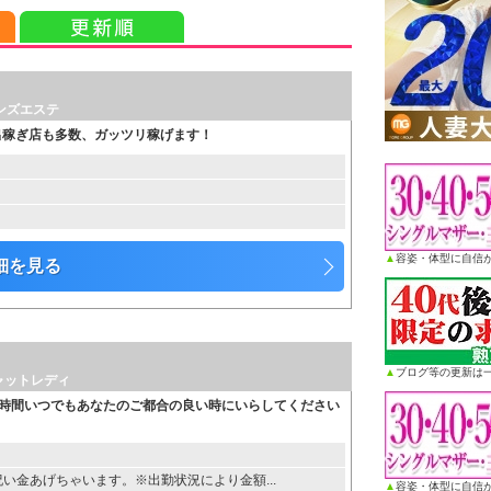
ンズエステ
 出稼ぎ店も多数、ガッツリ稼げます！
▲
容姿・体型に自信が
細を見る
▲
ブログ等の更新は
ャットレディ
4時間いつでもあなたのご都合の良い時にいらしてください
入店祝い金あげちゃいます。※出勤状況により金額...
▲
容姿・体型に自信が