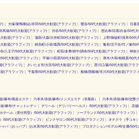
｜
｜
｜
フ)
大塚/巣鴨/駒込/赤羽/50代大歓迎(アラフィフ)
鶯谷/50代大歓迎(アラフィフ)
日暮里
｜
｜
田馬場/50代大歓迎(アラフィフ)
渋谷/50代大歓迎(アラフィフ)
恵比寿/目黒/白金/50代
｜
｜
代大歓迎(アラフィフ)
蒲田/大森/大井町/50代大歓迎(アラフィフ)
上野/御徒町/浅草/50代
｜
｜
代大歓迎(アラフィフ)
錦糸町/小岩/葛西/50代大歓迎(アラフィフ)
亀有/北千住/竹ノ塚/5
｜
｜
寺/八王子/50代大歓迎(アラフィフ)
町田/多摩/府中/調布/50代大歓迎(アラフィフ)
神奈川
｜
｜
/50代大歓迎(アラフィフ)
平塚/小田原/50代大歓迎(アラフィフ)
厚木/大和/相模原/50代
｜
｜
迎(アラフィフ)
さいたま市/大宮/50代大歓迎(アラフィフ)
西川口/蕨/50代大歓迎(アラフ
｜
｜
歓迎(アラフィフ)
千葉県/50代大歓迎(アラフィフ)
船橋/西船橋/市川/50代大歓迎(アラフィ
｜
｜
坂/麻布/風俗エステ
六本木/赤坂/麻布/メンズエステ（非風俗）
六本木/赤坂/麻布/交際
｜
｜
赤坂/麻布/チャットレディ
デリヘル（デリバリーヘルス）/50代大歓迎(アラフィフ)
店舗
｜
｜
ホテヘル（受付所型）/50代大歓迎(アラフィフ)
ソープランド/50代大歓迎(アラフィフ)
｜
｜
/50代大歓迎(アラフィフ)
ピンクサロン/50代大歓迎(アラフィフ)
オナクラ（手コキ）/
｜
キャバ（おっパブ）/お水系/50代大歓迎(アラフィフ)
プロダクション/モデル/AV女優/50代