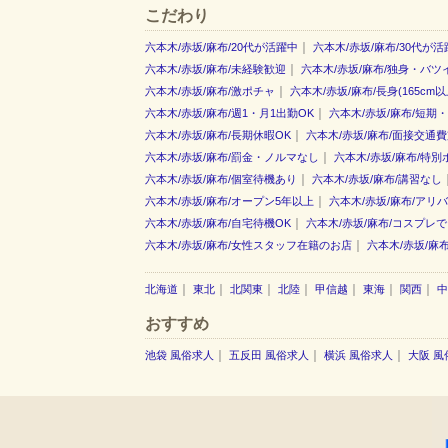
こだわり
｜
六本木/赤坂/麻布/20代が活躍中
六本木/赤坂/麻布/30代が活
｜
六本木/赤坂/麻布/未経験歓迎
六本木/赤坂/麻布/独身・バツ
｜
六本木/赤坂/麻布/激ポチャ
六本木/赤坂/麻布/長身(165cm以
｜
六本木/赤坂/麻布/週1・月1出勤OK
六本木/赤坂/麻布/短期
｜
六本木/赤坂/麻布/長期休暇OK
六本木/赤坂/麻布/面接交通
｜
六本木/赤坂/麻布/罰金・ノルマなし
六本木/赤坂/麻布/特別
｜
六本木/赤坂/麻布/個室待機あり
六本木/赤坂/麻布/講習なし
｜
六本木/赤坂/麻布/オープン5年以上
六本木/赤坂/麻布/アリ
｜
六本木/赤坂/麻布/自宅待機OK
六本木/赤坂/麻布/コスプレ
｜
六本木/赤坂/麻布/女性スタッフ在籍のお店
六本木/赤坂/麻
｜
｜
｜
｜
｜
｜
｜
北海道
東北
北関東
北陸
甲信越
東海
関西
中
おすすめ
｜
｜
｜
池袋 風俗求人
五反田 風俗求人
横浜 風俗求人
大阪 風