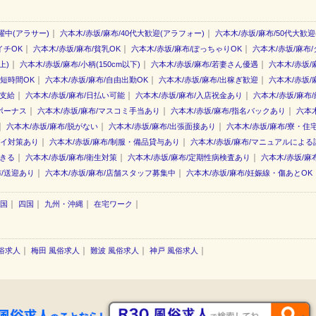
｜
｜
躍中(アラサー)
六本木/赤坂/麻布/40代大歓迎(アラフォー)
六本木/赤坂/麻布/50代大歓迎
｜
｜
｜
イチOK
六本木/赤坂/麻布/貧乳OK
六本木/赤坂/麻布/ぽっちゃりOK
六本木/赤坂/麻布
｜
｜
｜
上)
六本木/赤坂/麻布/小柄(150cm以下)
六本木/赤坂/麻布/若妻さん優遇
六本木/赤坂/
｜
｜
｜
・短時間OK
六本木/赤坂/麻布/自由出勤OK
六本木/赤坂/麻布/出稼ぎ歓迎
六本木/赤坂/
｜
｜
｜
費支給
六本木/赤坂/麻布/日払い可能
六本木/赤坂/麻布/入店祝金あり
六本木/赤坂/麻布
｜
｜
｜
ボーナス
六本木/赤坂/麻布/マスコミ手当あり
六本木/赤坂/麻布/指名バックあり
六本木
｜
｜
｜
六本木/赤坂/麻布/脱がない
六本木/赤坂/麻布/出張面接あり
六本木/赤坂/麻布/寮・住
｜
｜
バイ対策あり
六本木/赤坂/麻布/制服・備品貸与あり
六本木/赤坂/麻布/マニュアルによる
｜
｜
｜
できる
六本木/赤坂/麻布/衛生対策
六本木/赤坂/麻布/定期性病検査あり
六本木/赤坂/麻
｜
｜
布/送迎あり
六本木/赤坂/麻布/店舗スタッフ募集中
六本木/赤坂/麻布/妊娠線・傷あとOK
｜
｜
｜
｜
国
四国
九州・沖縄
在宅ワーク
｜
｜
｜
｜
俗求人
梅田 風俗求人
難波 風俗求人
神戸 風俗求人