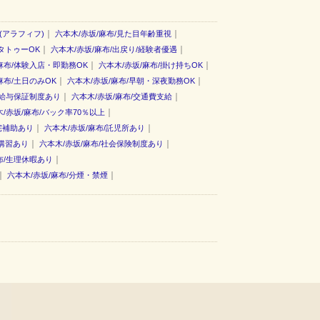
｜
｜
(アラフィフ)
六本木/赤坂/麻布/見た目年齢重視
｜
｜
/タトゥーOK
六本木/赤坂/麻布/出戻り/経験者優遇
｜
｜
麻布/体験入店・即勤務OK
六本木/赤坂/麻布/掛け持ちOK
｜
｜
麻布/土日のみOK
六本木/赤坂/麻布/早朝・深夜勤務OK
｜
｜
/給与保証制度あり
六本木/赤坂/麻布/交通費支給
｜
/赤坂/麻布/バック率70％以上
｜
｜
宅補助あり
六本木/赤坂/麻布/託児所あり
｜
｜
講習あり
六本木/赤坂/麻布/社会保険制度あり
｜
布/生理休暇あり
｜
｜
六本木/赤坂/麻布/分煙・禁煙