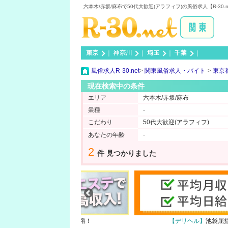
六本木/赤坂/麻布で50代大歓迎(アラフィフ)の風俗求人【R-30
｜
｜
｜
｜
風俗求人R-30.net
関東風俗求人・バイト
東京
現在検索中の条件
エリア
六本木/赤坂/麻布
業種
-
こだわり
50代大歓迎(アラフィフ)
あなたの年齢
-
2
件 見つかりました
テ】
★安心・安全★完全非風俗！
【デリヘル】
池袋屈