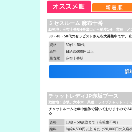
ミセスルーム 麻布十番
勤務地：麻布十番駅4番出口から徒歩1分 業種：メ
30・40・50代のセラピストさんを大募集中です。
資格
30代～50代
給料
日給35000円以上
最寄駅
麻布十番駅
詳
チャットレディJP赤坂ブース
勤務地：赤坂、六本木 業種：ライブチャット・チ
チャットルームは年中無休で開いておりますので 2
☆
資格
18歳～59歳位まで（高校生不可）
給料
時給4,500円以上 今だけ20,000円の