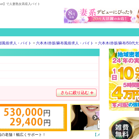
.net】で人妻熟女高収入バイト
都風俗求人・バイト
六本木/赤坂/麻布風俗求人・バイト
六本木/赤坂/麻布/50代
さらに絞り込む
指の老舗！幅広くサポート！
【メンズエステ】
★安心・