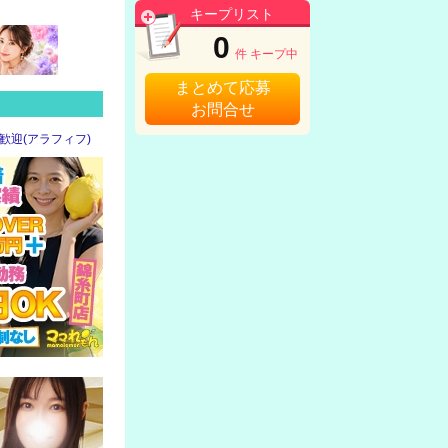
キープリスト
0
件 キープ中
まとめて応募
お問合せ
大歓迎(アラフィフ)
安全★完全非風俗！
【メンズエステ】
★安心・安全★