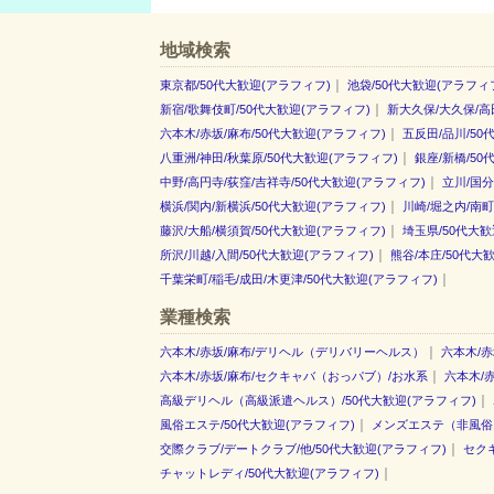
地域検索
｜
東京都/50代大歓迎(アラフィフ)
池袋/50代大歓迎(アラフィ
｜
新宿/歌舞伎町/50代大歓迎(アラフィフ)
新大久保/大久保/高
｜
六本木/赤坂/麻布/50代大歓迎(アラフィフ)
五反田/品川/50
｜
八重洲/神田/秋葉原/50代大歓迎(アラフィフ)
銀座/新橋/50
｜
中野/高円寺/荻窪/吉祥寺/50代大歓迎(アラフィフ)
立川/国分
｜
横浜/関内/新横浜/50代大歓迎(アラフィフ)
川崎/堀之内/南町
｜
藤沢/大船/横須賀/50代大歓迎(アラフィフ)
埼玉県/50代大歓
｜
所沢/川越/入間/50代大歓迎(アラフィフ)
熊谷/本庄/50代大
｜
千葉栄町/稲毛/成田/木更津/50代大歓迎(アラフィフ)
業種検索
｜
六本木/赤坂/麻布/デリヘル（デリバリーヘルス）
六本木/赤
｜
六本木/赤坂/麻布/セクキャバ（おっパブ）/お水系
六本木/
｜
高級デリヘル（高級派遣ヘルス）/50代大歓迎(アラフィフ)
｜
風俗エステ/50代大歓迎(アラフィフ)
メンズエステ（非風俗）
｜
交際クラブ/デートクラブ/他/50代大歓迎(アラフィフ)
セク
｜
チャットレディ/50代大歓迎(アラフィフ)