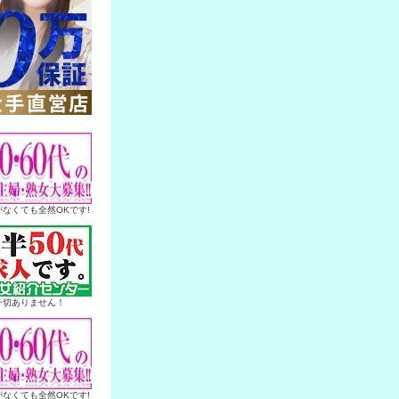
なくても全然OKです!
一切ありません！
なくても全然OKです!