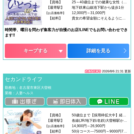
【資格】
25～40歳位までの健康な女性（未経験者も大歓迎！）※三ヶ月以内に取得された本籍地記載の住民票を一通ご持参ください。月に1回の出勤、日に2,3時間程度の短時間でも構いません。もちろんレギュラー出勤でのご応募でも大歓迎ですよ!!
【最寄駅】
地下鉄東山線池下駅から徒歩1分
12,000円～31,000円
【お店価格帯】
【給料】
貴女の希望金額にそえるように全力サポートいたします!もちろん完全日払い制です！毎日がお給料日!!平日50,000円以上土・日・祝70,000円以上可能
時間帯、曜日を問わず集客力が自慢のお店!LINEでもお問い合わせでき
ます!!
キープする
詳細を見る
2026/8/6 21:31
更新
セカンドライフ
勤務地：名古屋市東区大曽根
業種：人妻ヘルス
【資格】
50歳位まで【採用枠拡大中】経験者・未経験者問わず大歓迎!お気軽にお問い合わせ下さい!!未経験者大歓迎♪難しいテクニック等は必要ありません!▶既婚者・シングルマザーの方はもちろん、未婚女性も大歓迎!▶ご応募頂いた際のプライバシーは当店が責任をもって管理をし、社外に漏洩することは一切御座いません。まずはお気軽にご連絡下さいませ。
【最寄駅】
各線(JR/地下鉄/名鉄)大曽根駅から徒歩3分
14,900円～26,900円
【お店価格帯】
【給料】
50分コース---7500円～9000円70分コース---9500円～11000円90分コース---12500円～14000円～お電話でのご予約・ご指名にて～一律で 1000円となっております。～雑費・厚生費用に関しまして～2本以上の接客で2000円頂いております。※上限金額となりますのでそれ以上の接客、例えば7本8本と接客していただいた場合も当日のお給料の総額から2000円以上頂くことは一切有りません。新人さんの接客目安としては4本からとなっており3万円～4万円をお持ち帰り頂くことが出来ます。