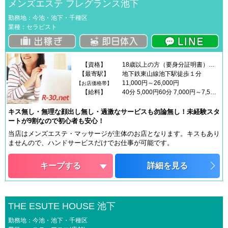
メンズエステ フレグランス池下
勤務地：今池・池下・千種区
業種：セラピスト
【資格】
18歳以上の方（要身分証明書）※高校生は除く。※18歳未満（高校生を含む）の応募はお断りします。
【最寄駅】
地下鉄東山線池下駅徒歩１分
11,000円～26,000円
【お店価格帯】
【給料】
40分 5,000円60分 7,000円～7,500円90分 10,000円～10,500円指名料 1,000円～4,000円下着、ノーブラ 500円トップレス、乳首舐め 1,000円オールヌード 2,000円～3,000円
キス無し・無理な顔出し無し・過激なサービスも勿論無し！未経験スタ
ートが9割なので初心者も安心！
当店はメンズエステ・マッサージが主体のお店となります。キスもあり
ませんので、ハンドサービスだけでお仕事が可能です。
キープする
詳細を見る
THE ESUTE HOUSE 池下
勤務地：今池・池下・千種区