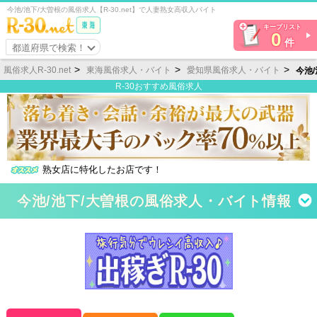
今池/池下/大曽根の風俗求人【R-30.net】で人妻熟女高収入バイト
キープリスト
0
件
都道府県で検索！
風俗求人R-30.net
東海風俗求人・バイト
愛知県風俗求人・バイト
今池
R-30おすすめ風俗求人
熟女店に特化したお店です！
今池/池下/大曽根の風俗求人・バイト情報