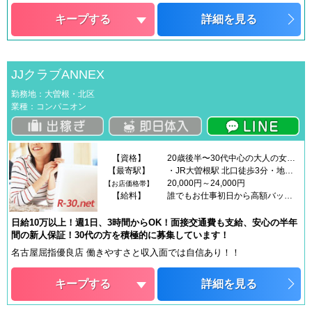
キープする
詳細を見る
JJクラブANNEX
勤務地：大曽根・北区
業種：コンパニオン
【資格】
20歳後半〜30代中心の大人の女性、既婚・未婚は問いません。OLさん、学生さんも掛け持ち頂けます。大人の良識ある方を募集しています。見た目よりも内面を重視して採用致します20代の方、30代の方ももちろんバリバリ活躍中です！遠慮せずにまずはご相談ください♪Wワークの方も多く、身バレの対策は万全ですので安心してください。※今のお店で大丈夫？と不安を抱えてる方へ→かけもち応相談ですので、お気軽にご相談ください【秘密厳守です】※18歳未満（高校生を含む）の応募はお断りします。
【最寄駅】
・JR大曽根駅 北口徒歩3分・地下鉄名城線 大曽根駅 6番出口徒歩2分
20,000円～24,000円
【お店価格帯】
【給料】
誰でもお仕事初日から高額バック保証■ヘルスコース・45分 9,000円+α・60分 11,000円+α・75分 13,000円+α■イメージコース・45分 10,000円+α・60分 12,000円+α・75分 14,000円+α「20代後半〜30代中心の大人の女性」が大活躍中！！お昼のイベントコースもお給料は同じですので
日給10万以上！週1日、3時間からOK！面接交通費も支給、安心の半年
間の新人保証！30代の方を積極的に募集しています！
名古屋屈指優良店 働きやすさと収入面では自信あり！！
キープする
詳細を見る