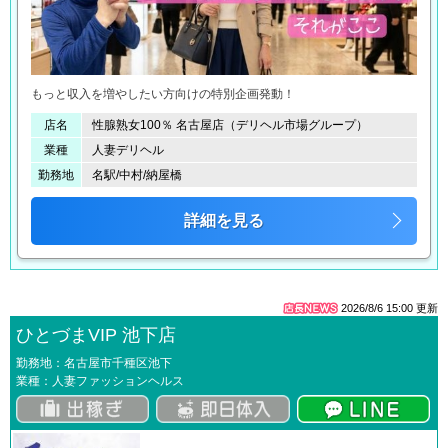
もっと収入を増やしたい方向けの特別企画発動！
店名
性腺熟女100％ 名古屋店（デリヘル市場グループ）
業種
人妻デリヘル
勤務地
名駅/中村/納屋橋
詳細を見る
2026/8/6 15:00
更新
ひとづまVIP 池下店
勤務地：名古屋市千種区池下
業種：人妻ファッションヘルス