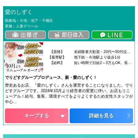
愛のしずく
勤務地：今池・池下・千種区
業種：人妻デリヘル
【資格】
未経験者大歓迎・20代〜50代位迄・既婚・未婚・シングル・バツイチ・など一切問いません。やる気のある方、とにかく稼ぎたい方、短期間で夢を達成したい方大歓迎です。【 見た目に自信がないという方も大丈夫です 】※18歳未満（高校生を含む）の応募はお断りします。
【最寄駅】
地下鉄・今池駅より徒歩1分
【給料】
短い時間で日給2～3万もOK、長めの時間で4～6万もOK！もちろんそれ以上の金額を稼いでいる女性もいます。※指名料、自走費、オプションなどは別途支給
でりどすグループプロデュース、新・愛のしずく！
歴史あるお店、『愛のしずく』さんを運営することになりました。でり
どすグループです。2024年10月より経営者の変更に伴い、お店もリニ
ューアル！給与、集客、環境すべてをよりよくするため女性スタッフが
中心...
キープする
詳細を見る