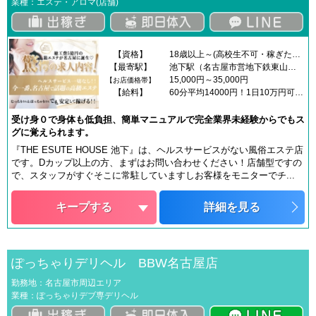
業種：エステ・アロマ(店舗)
【資格】
18歳以上～(高校生不可・稼ぎたい方・未経験者大歓迎！)「笑顔で仕事に⼀⽣懸命」な⼥性を募集しています！■バストDカップ以上採用率90％■男性を癒すことが大好きな方
【最寄駅】
池下駅（名古屋市営地下鉄東山線）
15,000円～35,000円
【お店価格帯】
【給料】
60分平均14000円！1日10万円可能！50分 7000円～12000円+α60分 9000円～14000円+α75分 11000円～16000円+α90分 13000円～18000円+α120分 17000円～22000円+α本指名 2000円延長20分 3000円※オプションはご自身で、”できる”・”できない”をお決めいただけますのでご安心ください！フルバックオプションも多数ご用意しております♪
受け身０で身体も低負担、簡単マニュアルで完全業界未経験からでもス
グに覚えられます。
『THE ESUTE HOUSE 池下』は、ヘルスサービスがない風俗エステ店
です。Dカップ以上の方、まずはお問い合わせください！店舗型ですの
で、スタッフがすぐそこに常駐していますしお客様をモニターでチ...
キープする
詳細を見る
ぽっちゃりデリヘル BBW名古屋店
勤務地：名古屋市周辺エリア
業種：ぽっちゃりデブ専デリヘル