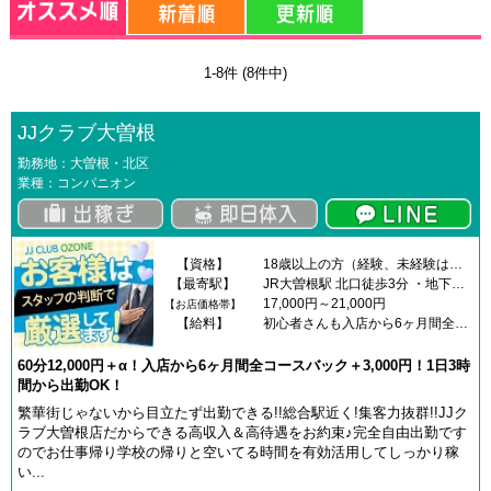
1-8件 (8件中)
JJクラブ大曽根
勤務地：大曽根・北区
業種：コンパニオン
【資格】
18歳以上の方（経験、未経験は一切関係ありません！）※18歳未満（高校生を含む）の応募はお断りします。
【最寄駅】
JR大曽根駅 北口徒歩3分 ・地下鉄名城線 大曽根駅 6番出口徒歩1分
17,000円～21,000円
【お店価格帯】
【給料】
初心者さんも入店から6ヶ月間全コースバック＋3,000円！高額バック料金からスタートです-------------------バック料金-------------------30分 8,000円45分 10,000円＋指名料60分 12,000円＋指名料90分 17,000円＋指名料誰でもここからスタートです！----------------------------------------------------【日給】50,000円から80,000円くらいです※出勤時間や指名でこれよりももっと稼げます!
60分12,000円＋α！入店から6ヶ月間全コースバック＋3,000円！1日3時
間から出勤OK！
繁華街じゃないから目立たず出勤できる!!総合駅近く!集客力抜群!!JJク
ラブ大曽根店だからできる高収入＆高待遇をお約束♪完全自由出勤です
のでお仕事帰り学校の帰りと空いてる時間を有効活用してしっかり稼
い...