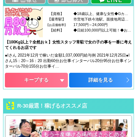
【資格】
◆18歳以上、健康な女性◆Gカップ以上の方。or お尻の大きい方◆ぽっちゃり・太っている女性◆頑張る気持ちの女の子◆最初はみんな不安です！なんでも聞いてくださいね！
【最寄駅】
市営地下鉄今池駅。面接地周辺コインパーキング有
17,500円～24,000円
【お店価格帯】
【給料】
◆日給100,000円以上可能！◆お給料（バックとも言います）については、 LINE・メール・電話で詳しくご説明します♪◆基本バック率【80%】 ※業界最高クラス【重要】面接当日から勤務ご希望のかたは、 以下をお忘れなくご持参下さい。①【できれば3ヵ月以内】に発行された【本籍地記載のある住民票】 └お忘れになられた場合は接客できません！住民票には基本的に有効期限がありませんので3ヶ月よりも古いものでも大丈夫ですが、できれば状態のキレイなものをお持ちください。②撮影をするので勝負下着（Tバック推奨） └お持ちでない場合はお貸しすることもできますが、 色に限りがあります。ご不明でしたら、 お気軽にお問い合わせ下さい。
【100Kg以上？全然おｋ】女性スタッフ常駐で女の子の事を一番に考え
てくれるお店です
●Iさん 2021年12月で稼いだ金額1,037,000円給与例 2021年12月25日●I
さん15：20～16：20 出勤60分お仕事インターバル20分95分お仕事イン
ターバル70分155分お仕事イ...
キープする
詳細を見る
R-30厳選！稼げるオススメ店