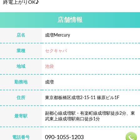
終電上がりOK♪
店舗情報
店名
成増Mercury
業種
セクキャバ
地域
池袋
勤務地
成増
住所
東京都板橋区成増2-15-11 篠原ビル1F
副都心線成増駅・有楽町線成増駅徒歩2分、東
最寄駅
武東上線成増駅南口徒歩1分
090-1055-1203
電話番号