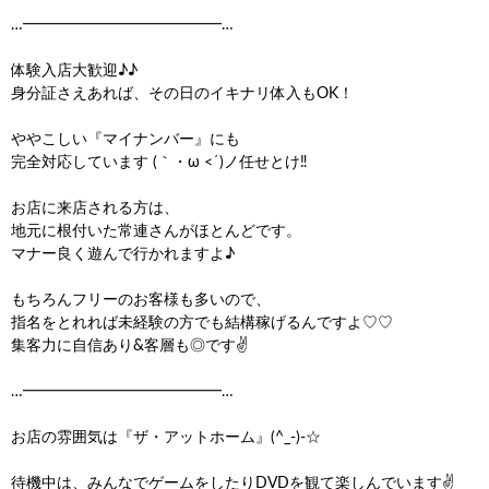
…━━━━━━━━━━━━━…
体験入店大歓迎♪♪
身分証さえあれば、その日のイキナリ体入もOK！
ややこしい『マイナンバー』にも
完全対応しています (｀・ω <´)ノ任せとけ‼
お店に来店される方は、
地元に根付いた常連さんがほとんどです。
マナー良く遊んで行かれますよ♪
もちろんフリーのお客様も多いので、
指名をとれれば未経験の方でも結構稼げるんですよ♡♡
集客力に自信あり&客層も◎です✌
…━━━━━━━━━━━━━…
お店の雰囲気は『ザ・アットホーム』(^_-)-☆
待機中は、みんなでゲームをしたりDVDを観て楽しんでいます✌