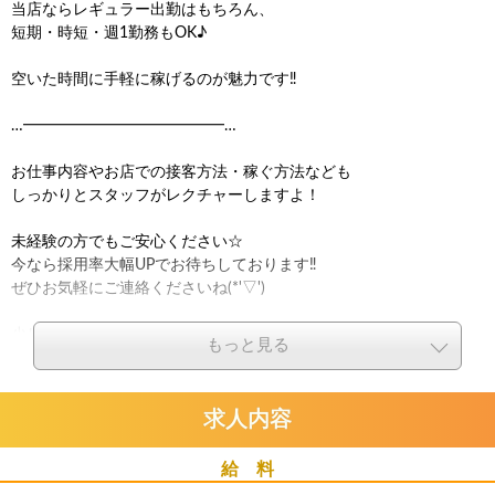
当店ならレギュラー出勤はもちろん、
短期・時短・週1勤務もOK♪
空いた時間に手軽に稼げるのが魅力です‼
…━━━━━━━━━━━━━…
お仕事内容やお店での接客方法・稼ぐ方法なども
しっかりとスタッフがレクチャーしますよ！
未経験の方でもご安心ください☆
今なら採用率大幅UPでお待ちしております‼
ぜひお気軽にご連絡くださいね(*'▽')
少しでも気になったらお問い合わせください☆彡
もっと見る
お友達同士の応募も大歓迎です(@^^)/~~~
求人内容
給 料