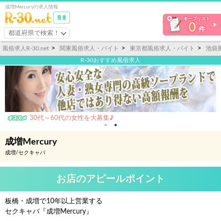
成増Mercuryの求人情報
キープリスト
0
件
都道府県で検索！
風俗求人R-30.net
関東風俗求人・バイト
東京都風俗求人・バイト
池袋
R-30おすすめ風俗求人
30代～60代の女性を大募集♪
成増Mercury
成増/セクキャバ
お店のアピールポイント
板橋・成増で10年以上営業する
セクキャバ『成増Mercury』