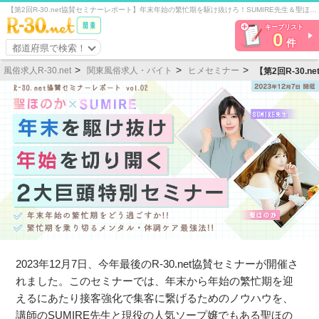
【第2回R-30.net協賛セミナーレポート】年末年始の繁忙期を駆け抜けろ！SUMIRE先生＆聖ほのか先生のセミナーを徹底紹介！・人妻熟女風俗求人【R-30】で高収入バイト
キープリスト
0
件
都道府県で検索！
風俗求人R-30.net
関東風俗求人・バイト
ヒメセミナー
【第2回R-30
2023年12月7日、今年最後のR-30.net協賛セミナーが開催さ
れました。このセミナーでは、年末から年始の繁忙期を迎
えるにあたり接客強化で集客に繋げるためのノウハウを、
講師のSUMIRE先生と現役の人気ソープ嬢でもある聖ほの