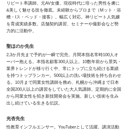
リピート率講師。元AV女優。現役時代に培った男性を虜に
&美しく魅せる技を徹底。未経験からプロまで（Mット・浴
槽・Iス・ベッド・接客）。幅広く対応。神リピート人気嬢
を育成実績多数。店舗契約講習、セミナーや撮影会など勢
力的に活動中。
聖ほのか先生
2,3か月先まで予約が一瞬で完売。月間本指名常時100人オ
ーバー抱える。本指名顧客300人以上。10数年前から景気・
業界トレンドが移り行く中、常にトップに立ち続ける業績
を持つトップランカー。500以上の洗い場技術を持ち合わせ
る。10月まで同業女性講師を務め、札幌から沖縄まで日本
全国200人以上の講習をしていた大人気講師。定期的に全国
から同業女性を招き新技開発会を実施。新しい技術を生み
出し続けている生きる伝説。
光杏先生
性教育インフルエンサー。YouTuberとして活躍。講演活動