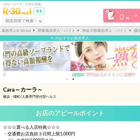
Cara～カーラ～の求人情報
キープリスト
0
件
都道府県で検索！
風俗求人R-30.net
関東風俗求人・バイト
神奈川県風俗求人・バイト
横
R-30おすすめ風俗求人
30代以上がメインに活躍中！
Cara～カーラ～
横浜・曙町/人妻専門受付型ヘルス
お店のアピールポイント
☆☆☆選べる入店特典☆☆☆
・交通費お店負担３日間上限1,000円