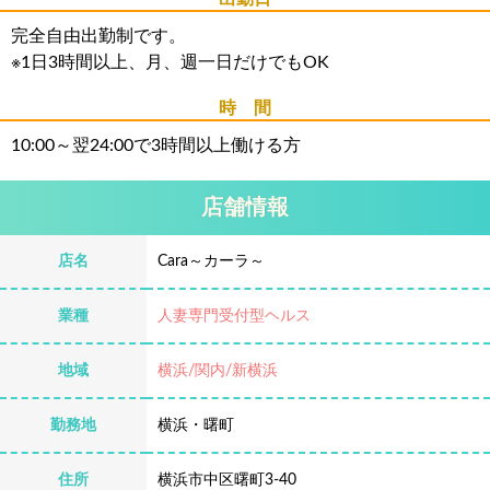
完全自由出勤制です。
※1日3時間以上、月、週一日だけでもOK
時 間
10:00～翌24:00で3時間以上働ける方
店舗情報
店名
Cara～カーラ～
業種
人妻専門受付型ヘルス
地域
横浜/関内/新横浜
勤務地
横浜・曙町
住所
横浜市中区曙町3-40