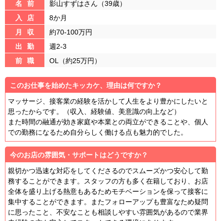
名前
影山すずはさん（39歳）
入店
8か月
月収
約70-100万円
出勤
週2-3
前職
OL（約25万円）
このお仕事を始めたキッカケ、理由は何ですか？
マッサージ、接客業の経験を活かして人生をより豊かにしたいと
思ったからです。（収入、経験値、美意識の向上など）
また時間の融通が効き家庭や本業との両立ができることや、個人
での勤務になるため自分らしく働ける点も魅力的でした。
今のお店の雰囲気・サポートはどうですか？
親切かつ迅速な対応をしてくださるのでスムーズかつ安心して勤
務することができます。スタッフの方も多く在籍しており、お店
全体を盛り上げる熱意もあるためモチベーションを保って接客に
集中することができます。またフォローアップも豊富なため疑問
に思ったこと、不安なことも相談しやすい雰囲気があるので業界