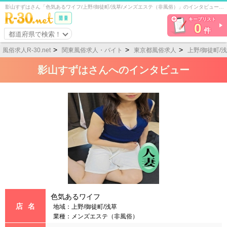
影山すずはさん「色気あるワイフ/上野/御徒町/浅草/メンズエステ（非風俗）」のインタビュー（風俗嬢の給料や待遇など稼げるヒントを大公開！）
キープリスト
0
件
都道府県で検索！
風俗求人R-30.net
関東風俗求人・バイト
東京都風俗求人
上野/御徒町/
影山すずはさんへのインタビュー
色気あるワイフ
店名
地域：上野/御徒町/浅草
業種：メンズエステ（非風俗）