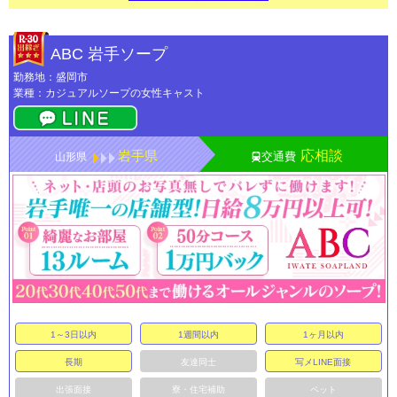
ABC 岩手ソープ
勤務地：盛岡市
業種：カジュアルソープの女性キャスト
岩手県
応相談
交通費
山形県
1～3日以内
1週間以内
1ヶ月以内
長期
友達同士
写メLINE面接
出張面接
寮・住宅補助
ペット