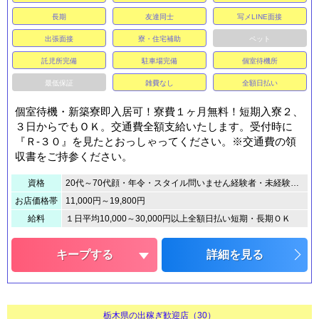
長期
友達同士
写メLINE面接
出張面接
寮・住宅補助
ペット
託児所完備
駐車場完備
個室待機所
最低保証
雑費なし
全額日払い
個室待機・新築寮即入居可！寮費１ヶ月無料！短期入寮２、
３日からでもＯＫ。交通費全額支給いたします。受付時に
『Ｒ-３０』を見たとおっしゃってください。※交通費の領
収書をご持参ください。
資格
20代～70代顔・年令・スタイル問いません経験者・未経験者共に大歓迎運転免許証、保険証、マイナンバーカード等の身分証が必要です。
お店価格帯
11,000円～19,800円
給料
１日平均10,000～30,000円以上全額日払い短期・長期ＯＫ
キープする
詳細を見る
栃木県の出稼ぎ歓迎店（30）