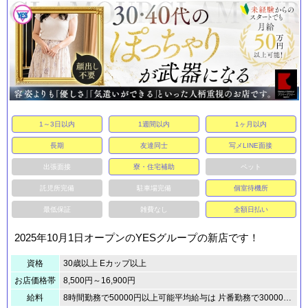
1～3日以内
1週間以内
1ヶ月以内
長期
友達同士
写メLINE面接
出張面接
寮・住宅補助
ペット
託児所完備
駐車場完備
個室待機所
最低保証
雑費なし
全額日払い
2025年10月1日オープンのYESグループの新店です！
資格
30歳以上 Eカップ以上
お店価格帯
8,500円～16,900円
給料
8時間勤務で50000円以上可能平均給与は 片番勤務で30000円から50000円