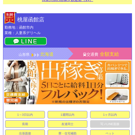
桃屋函館店
勤務地：函館市内
業種：人妻系デリヘル
北海道
全額支給
交通費
山形県
1～3日以内
1週間以内
1ヶ月以内
長期
友達同士
写メLINE面接
出張面接
寮・住宅補助
ペット