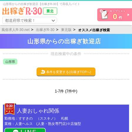
山形県からの出稼ぎ歓迎店【出稼ぎR-30】で高収入バイト
キープリスト
0
件
都道府県で検索！
風俗求人R-30.net
出稼ぎR-30
東北版
オススメ出稼ぎ検索
山形県からの出稼ぎ歓迎店
現在検索中の条件
山形県
条件を変更する(出稼ぎTOPへ)
1-7件 (7件中)
人妻おしゃれ関係
勤務地：すすきの （ススキノ） 札幌
業種：人妻ヘルス (人妻・熟女専門店)※店舗型