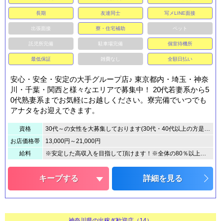
長期
友達同士
写メLINE面接
出張面接
寮・住宅補助
ペット
託児所完備
駐車場完備
個室待機所
最低保証
雑費なし
全額日払い
安心・安全・安定の大手グループ店♪ 東京都内・埼玉・神奈
川・千葉・関西と様々なエリアで募集中！ 20代若妻系から5
0代熟妻系までお気軽にお越しください。寮完備でいつでも
アナタをお迎えできます。
資格
30代～の女性を大募集しております(30代・40代以上の方是非お問い合わせ下さい)もちろん、ご質問やお問い合わせだけのご連絡も歓迎です。沢山質問して頂き、納得してからまずは体験入店でお試しください。
お店価格帯
13,000円～21,000円
給料
※安定した高収入を目指して頂けます！※全体の80％以上のお客様が90分コース以上なので、一日３万円以上も珍しくありません。※もちろん100%全額日払いでお持ち帰り下さい。※ノルマや罰金も一切ありません。 ※その中でも頑張る貴女に指名本数に応じて大きなボーナス制度があります！※間違いなく頑張る女性の期待に応えるお店です！！
キープする
詳細を見る
神奈川県の出稼ぎ歓迎店（14）