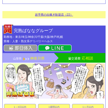
岩手県の出稼ぎ歓迎店（22）
完熟ばななグループ
勤務地：東京/埼玉/神奈川/千葉/大阪/神戸/札幌
業種：人妻・熟女系デリバリーヘルス
神奈川県
応相談
交通費
山形県
1～3日以内
1週間以内
1ヶ月以内