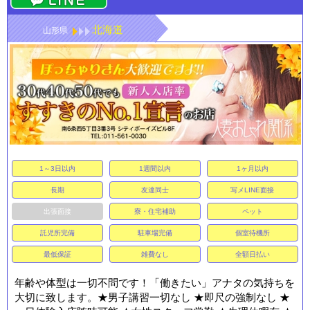
北海道
交通費
山形県
1～3日以内
1週間以内
1ヶ月以内
長期
友達同士
写メLINE面接
出張面接
寮・住宅補助
ペット
託児所完備
駐車場完備
個室待機所
最低保証
雑費なし
全額日払い
年齢や体型は一切不問です！「働きたい」アナタの気持ちを
大切に致します。★男子講習一切なし ★即尺の強制なし ★