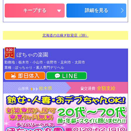
キープする
詳細を見る
北海道の出稼ぎ歓迎店（38）
ぽちゃの楽園
勤務地：栃木市・小山市・佐野市・足利市・太田市
業種：ぽっちゃり・素人専門デリヘル
栃木県
全額支給
交通費
山形県