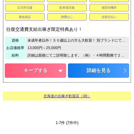
託児所完備
駐車場完備
個室待機所
最低保証
雑費なし
全額日払い
往復交通費支給出稼ぎ限定特典あり！
資格
未成年者以外！５０歳以上の方も大歓迎！ 別ブランドにて『五十路スタイル』営業中♪
お店価格帯
13,000円～25,000円
給料
詳細は面接にてご説明致します。（例）・４時間勤務で２００００円以上・６時間勤務で３５０００円以上・８時間以上勤務なら６００００円以上も全然可能なお店です。
キープする
詳細を見る
北海道の出稼ぎ歓迎店（38）
1-7件 (7件中)