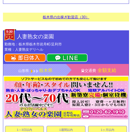
栃木県の出稼ぎ歓迎店（30）
人妻熟女の楽園
勤務地：栃木県栃木市岩舟町/足利市
業種：人妻熟女デリヘル
栃木県
全額支給
交通費
山形県
1～3日以内
1週間以内
1ヶ月以内