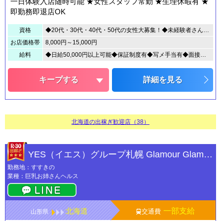
一日体験入店随時可能 ★女性スタッフ常勤 ★生理休暇有 ★
即勤務即退店OK
資格
◆20代・30代・40代・50代の女性大募集！◆未経験者さん大歓迎！◆経験者さん優遇◆お姉さん系、人妻さん大歓迎◆妊娠線、帝王切開キズOK 母乳の出る方もＯＫ◆他店との掛け持ち勤務OK※18歳未満（高校生を含む）の応募はお断りします。
お店価格帯
8,000円～15,000円
給料
◆日給50,000円以上可能◆保証制度有◆写メ手当有◆面接交通費支給◆撮影協力費有り◆日払い制度有り.
キープする
詳細を見る
北海道の出稼ぎ歓迎店（38）
YES（イエス）グループ札幌 Glamour Glamour
勤務地：すすきの
業種：巨乳お姉さんヘルス
北海道
一部支給
交通費
山形県