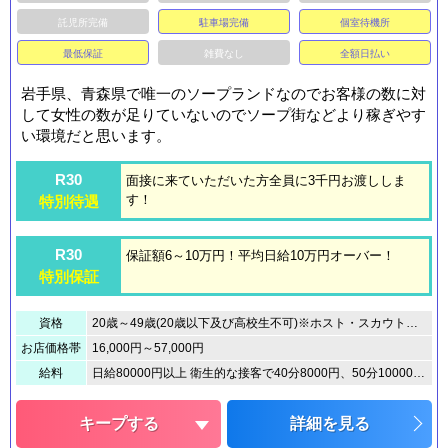
託児所完備
駐車場完備
個室待機所
最低保証
雑費なし
全額日払い
岩手県、青森県で唯一のソープランドなのでお客様の数に対
して女性の数が足りていないのでソープ街などより稼ぎやす
い環境だと思います。
R30
面接に来ていただいた方全員に3千円お渡ししま
す！
特別待遇
R30
保証額6～10万円！平均日給10万円オーバー！
特別保証
資格
20歳～49歳(20歳以下及び高校生不可)※ホスト・スカウトの紹介お断り致します。自身の意思でご応募下さい。
お店価格帯
16,000円～57,000円
給料
日給80000円以上 衛生的な接客で40分8000円、50分10000円、70分14000円が基本バックで本指名の場合は＋1000円加算されます。雑費は約5％です。
キープする
詳細を見る