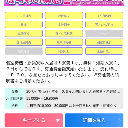
1～3日以内
1週間以内
1ヶ月以内
長期
友達同士
写メLINE面接
出張面接
寮・住宅補助
ペット
託児所完備
駐車場完備
個室待機所
最低保証
雑費なし
全額日払い
個室待機・新築寮即入居可！寮費１ヶ月無料！短期入寮２、
３日からでもＯＫ。交通費全額支給いたします。受付時に
『Ｒ-３０』を見たとおっしゃってください。※交通費の領
収書をご持参ください。
資格
20代～70代顔・年令・スタイル問いません経験者・未経験者共に大歓迎運転免許証、保険証、マイナンバーカード等の身分証が必要です。
お店価格帯
11,000円～19,800円
給料
１日平均10,000～30,000円以上全額日払い短期・長期ＯＫ
キープする
詳細を見る